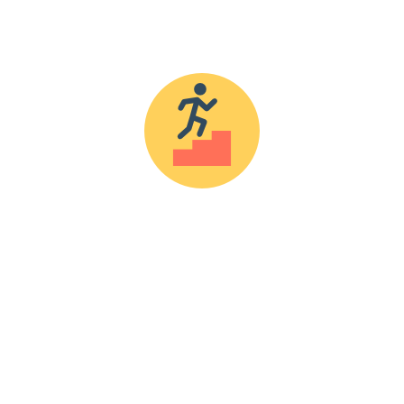
CENTRO FRANCISCO ALCAIDE
Calle Francisco Alcaide, nº 22
46183, L'Eliana (Valencia)
Teléfono: 96 110 78 35
ENLACES DE INTERÉS
Contacto
Blog
Cookies
Política de Privacidad