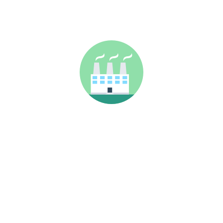
CENTRO FRANCISCO ALCAIDE
Calle Francisco Alcaide, nº 22
46183, L'Eliana (Valencia)
Teléfono: 96 110 78 35
ENLACES DE INTERÉS
Contacto
Blog
Cookies
Política de Privacidad