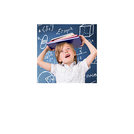
CENTRO FRANCISCO ALCAIDE
Calle Francisco Alcaide, nº 22
46183, L'Eliana (Valencia)
Teléfono: 96 110 78 35
ENLACES DE INTERÉS
Contacto
Blog
Cookies