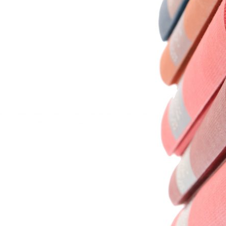
CENTRO FRANCISCO ALCAIDE
Calle Francisco Alcaide, nº 22
46183, L'Eliana (Valencia)
Teléfono: 96 110 78 35
ENLACES DE INTERÉS
Contacto
Blog