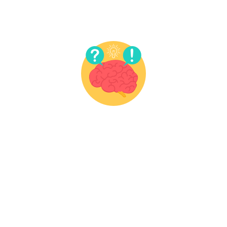
CENTRO FRANCISCO ALCAIDE
Calle Francisco Alcaide, nº 22
46183, L'Eliana (Valencia)
Teléfono: 96 110 78 35
ENLACES DE INTERÉS
Contacto
Blog
Cookies
Política de Privacidad