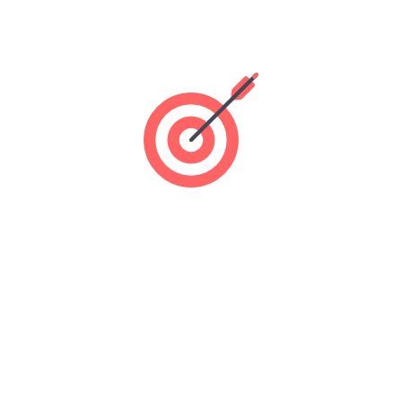
CENTRO FRANCISCO ALCAIDE
Calle Francisco Alcaide, nº 22
46183, L'Eliana (Valencia)
Teléfono: 96 110 78 35
ENLACES DE INTERÉS
Contacto
Blog
Cookies
Política de Privacidad