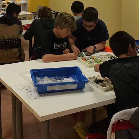
CENTRO FRANCISCO ALCAIDE
Calle Francisco Alcaide, nº 22
46183, L'Eliana (Valencia)
Teléfono: 96 110 78 35
ENLACES DE INTERÉS
Contacto
Blog
Cookies
Política de Privacidad