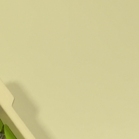
CENTRO FRANCISCO ALCAIDE
Calle Francisco Alcaide, nº 22
46183, L'Eliana (Valencia)
Teléfono: 96 110 78 35
ENLACES DE INTERÉS
Contacto
Blog