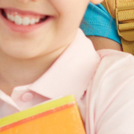
CENTRO FRANCISCO ALCAIDE
Calle Francisco Alcaide, nº 22
46183, L'Eliana (Valencia)
Teléfono: 96 110 78 35
ENLACES DE INTERÉS
Contacto
Blog