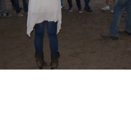
CENTRO FRANCISCO ALCAIDE
Calle Francisco Alcaide, nº 22
46183, L'Eliana (Valencia)
Teléfono: 96 110 78 35
ENLACES DE INTERÉS
Contacto
Blog
Cookies
Política de Privacidad