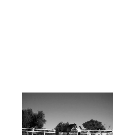
300×168
No Comments