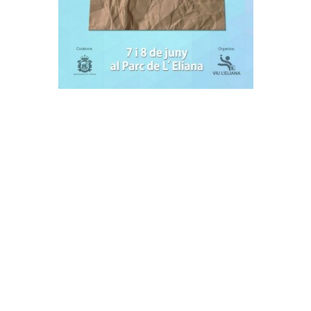
CENTRO FRANCISCO ALCAIDE
Calle Francisco Alcaide, nº 22
46183, L'Eliana (Valencia)
Teléfono: 96 110 78 35
ENLACES DE INTERÉS
Contacto